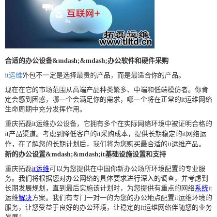
合适的办公设备&mdash;&mdash;办公软件和硬件采购
it运维
外包不一定是选择最贵的产品，而是最适合你的产品。
现在在它的市场范围从高端产品种类繁多、中端和低端模仿者。你肯
定会感到困惑，哪一个会满足你的需求，哪一个将在正常的it
运维网络
生命周期中充分发挥作用。
重庆拓磊
it
运维办公设备，它拥有多个在实际网络环境中被证明合格的
it
产品渠道。考虑到降低客户的
it
采购成本，提供长期稳定的
it
网络运
作，在了解您的长期计划后，我们将为您购买最合适的
it
运维产品。
新的办公设置&mdash;&mdash;it
基础设施设置和支持
重庆拓磊
it运维
可以为您提供在中国你新办公场所环境配置的专业服
务。我们将根据您对办公网络的具体要求进行深入的调查，并考虑到
长期发展规划，直到最后实施该计划时，为您提供有重点的网络
系统
it
运维
解决
方案。我们有专门一对一的为您的办公地点配置
it
运维环境的
服务，让您受益于良好的办公环境，让稳定的
it
运维网络伴随您的业务